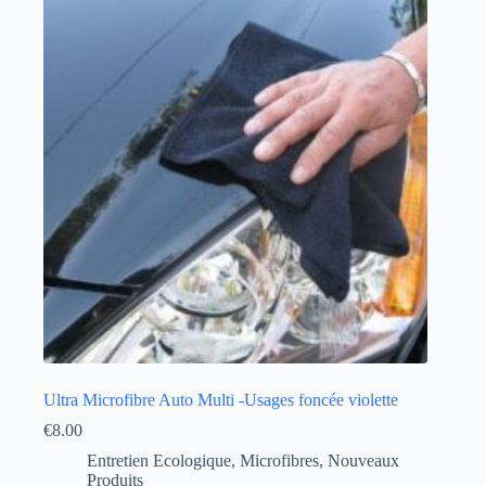
Ultra Microfibre Auto Multi -Usages foncée violette
€
8.00
Entretien Ecologique
,
Microfibres
,
Nouveaux
Produits