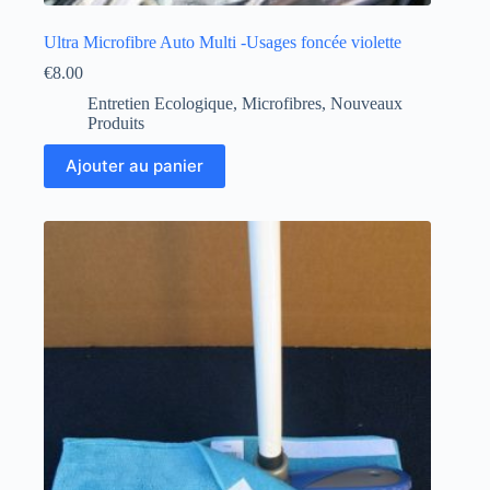
Ultra Microfibre Auto Multi -Usages foncée violette
€
8.00
Entretien Ecologique
,
Microfibres
,
Nouveaux
Produits
Ajouter au panier