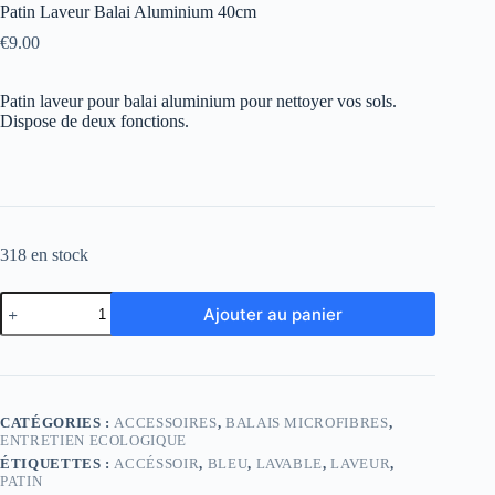
Patin Laveur Balai Aluminium 40cm
€
9.00
Patin laveur pour balai aluminium pour nettoyer vos sols.
Dispose de deux fonctions.
318 en stock
quantité
Ajouter au panier
de
Patin
Laveur
Balai
Aluminium
40cm
CATÉGORIES :
ACCESSOIRES
,
BALAIS MICROFIBRES
,
ENTRETIEN ECOLOGIQUE
ÉTIQUETTES :
ACCÉSSOIR
,
BLEU
,
LAVABLE
,
LAVEUR
,
PATIN