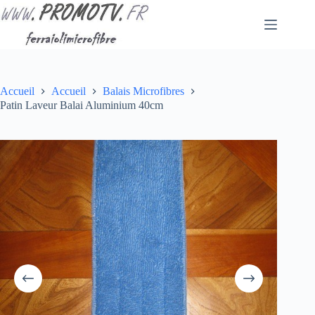
Passer
au
contenu
Accueil
Accueil
Balais Microfibres
Patin Laveur Balai Aluminium 40cm