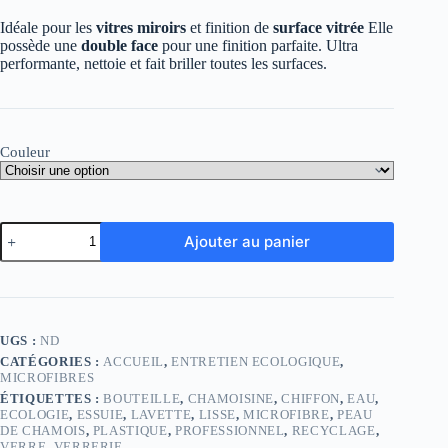
Idéale pour les
vitres
miroirs
et finition de
surface
vitrée
Elle
possède une
double face
pour une finition parfaite. Ultra
performante, nettoie et fait briller toutes les surfaces.
Couleur
quantité
Ajouter au panier
de
Ultra
Microfibre
Spéciale
Vitres
Professionnelle
UGS :
ND
CATÉGORIES :
ACCUEIL
,
ENTRETIEN ECOLOGIQUE
,
MICROFIBRES
ÉTIQUETTES :
BOUTEILLE
,
CHAMOISINE
,
CHIFFON
,
EAU
,
ECOLOGIE
,
ESSUIE
,
LAVETTE
,
LISSE
,
MICROFIBRE
,
PEAU
DE CHAMOIS
,
PLASTIQUE
,
PROFESSIONNEL
,
RECYCLAGE
,
VERRE
,
VERRERIE