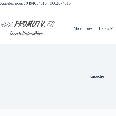
Passer
Appelez-nous : 0494634816 - 0662074816
au
contenu
Microfibres
Balais Mic
capuche