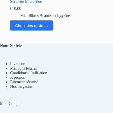
Serviette Microfibre
€
10.00
Microfibres Beautée et hygiène
Ce
Choix des options
produit
a
plusieurs
variations.
Les
Notre Société
options
peuvent
être
choisies
Livraison
sur
Mentions légales
la
Conditions d’utilisation
page
A propos
du
Paiement sécurisé
produit
Nos magasins
Mon Compte