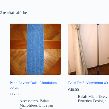
Trié
2 résultats affichés
par
popularité
Patin Laveur Balai Aluminium
Balai Prof. Aluminium 40
50 cm
€
40.00
€
12.00
Balais Microfibres
,
Accessoires
,
Balais
Entretien Ecologiqu
Microfibres
,
Entretien