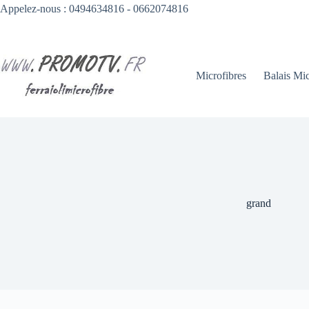
Passer
Appelez-nous : 0494634816 - 0662074816
au
contenu
Microfibres
Balais Mic
grand