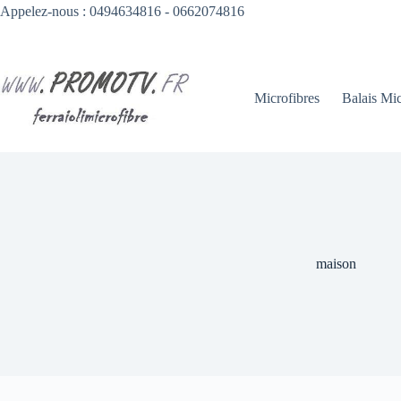
Passer
Appelez-nous : 0494634816 - 0662074816
au
contenu
Microfibres
Balais Mic
maison