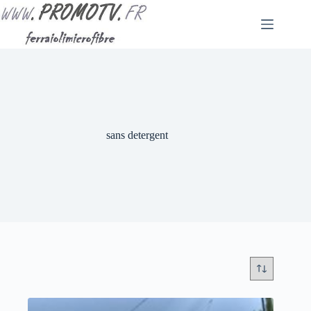
Passer
au
contenu
sans detergent