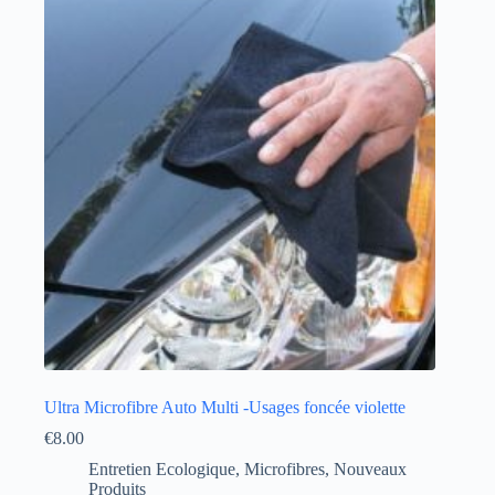
Ultra Microfibre Auto Multi -Usages foncée violette
€
8.00
Entretien Ecologique
,
Microfibres
,
Nouveaux
Produits