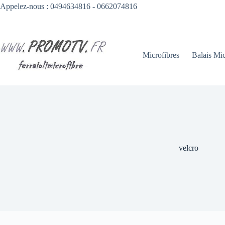
Passer
Appelez-nous : 0494634816 - 0662074816
au
contenu
Microfibres
Balais Mic
velcro